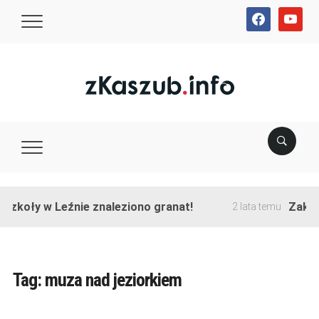
facebook
youtube
oły w Leźnie znaleziono granat!
Zakończon
2 lata temu
Tag:
muza nad jeziorkiem