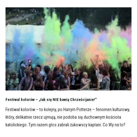
Festiwal kolorów – „tak się NIE bawią Chrześcijanie!”
Festiwal kolorów – to kolejny, po Harrym Potterze – fenomen kulturowy,
który, delikatnie rzecz ujmują, nie podoba się duchownym kościoła
katolickiego. Tym razem głos zabrali żukowscy kapłani. Co Wy na to?