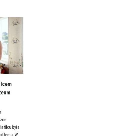
Filcem
zeum
a
czne
 filcu była
lat temu. W