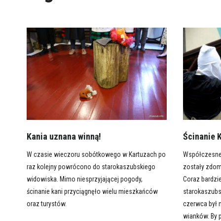
Kania uznana winną!
Ścinanie K
W czasie wieczoru sobótkowego w Kartuzach po
Współczesne 
raz kolejny powrócono do starokaszubskiego
zostały zdom
widowiska. Mimo niesprzyjającej pogody,
Coraz bardzi
ścinanie kani przyciągnęło wielu mieszkańców
starokaszubs
oraz turystów.
czerwca był n
wianków. By p