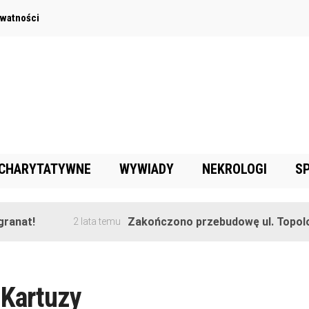
ywatności
 CHARYTATYWNE
WYWIADY
NEKROLOGI
S
anat!
Zakończono przebudowę ul. Topolow
2 lata temu
Kartuzy