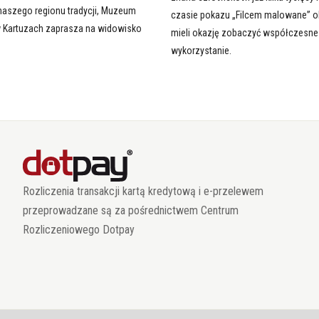
naszego regionu tradycji, Muzeum
czasie pokazu „Filcem malowane” o
 Kartuzach zaprasza na widowisko
mieli okazję zobaczyć współczesne
.
wykorzystanie.
Rozliczenia transakcji kartą kredytową i e-przelewem
przeprowadzane są za pośrednictwem Centrum
Rozliczeniowego Dotpay