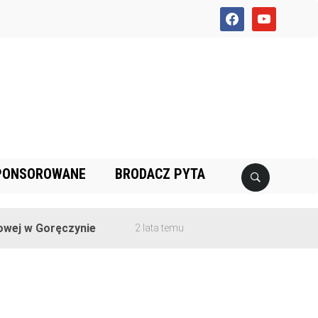
facebook
youtube
PONSOROWANE
BRODACZ PYTA
ej w Goręczynie
2 lata temu