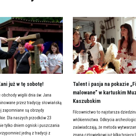
ani już w tę sobotę!
Talent i pasja na pokazie „
malowane” w kartuskim Mu
obchody wigilii dnia św. Jana
Kaszubskim
inowane przez tradycję słowiańską.
ej zapomniane są obrzędy
Filcownictwo to najstarsza dziedzin
kie. Dla naszych przodków 23
włókiennictwa. Odkrycia archeologi
ie tylko dniem ognisk i puszczania
zaświadczają, że metoda wytwarzania
rzypomnieć jedną z tradycji z
znana człowiekowi już kilka tysięcy 