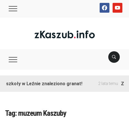
facebook
youtube
e szkoły w Leźnie znaleziono granat!
Zako
2 lata temu
Tag:
muzeum Kaszuby