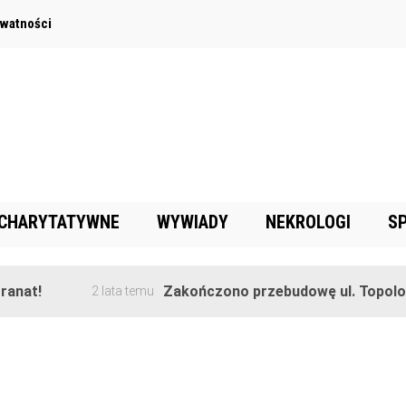
ywatności
 CHARYTATYWNE
WYWIADY
NEKROLOGI
S
nat!
Zakończono przebudowę ul. Topolowe
2 lata temu