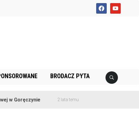
facebook
youtube
PONSOROWANE
BRODACZ PYTA
j w Goręczynie
2 lata temu