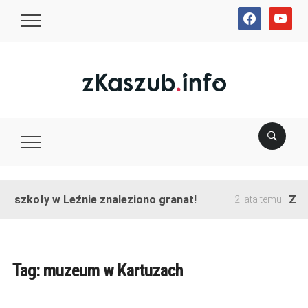
facebook
youtube
e szkoły w Leźnie znaleziono granat!
Zako
2 lata temu
Tag:
muzeum w Kartuzach