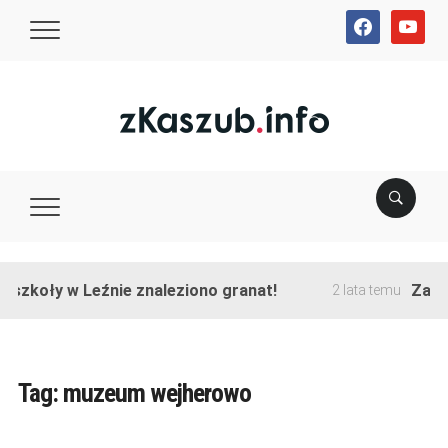
facebook
youtube
zkoły w Leźnie znaleziono granat!
Zakończ
2 lata temu
Tag:
muzeum wejherowo