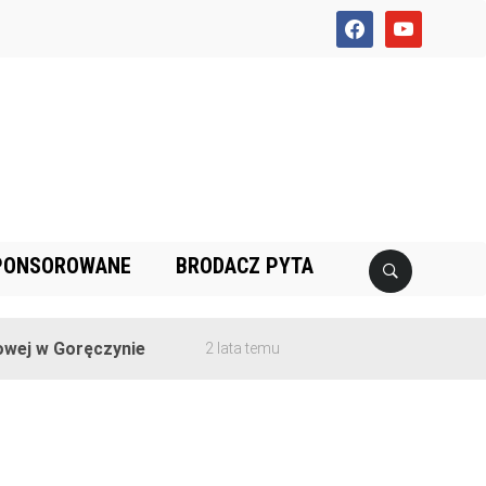
facebook
youtube
PONSOROWANE
BRODACZ PYTA
ej w Goręczynie
2 lata temu