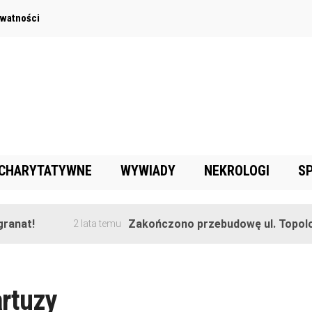
ywatności
 CHARYTATYWNE
WYWIADY
NEKROLOGI
S
anat!
Zakończono przebudowę ul. Topolow
2 lata temu
artuzy