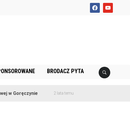
facebook
youtube
PONSOROWANE
BRODACZ PYTA
ej w Goręczynie
2 lata temu