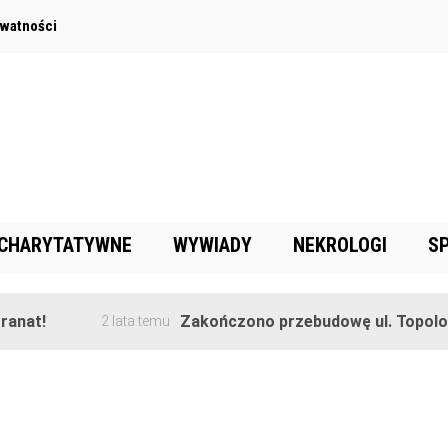
ywatności
 CHARYTATYWNE
WYWIADY
NEKROLOGI
S
anat!
Zakończono przebudowę ul. Topolow
2 lata temu