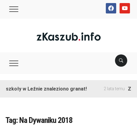
facebook
youtube
e szkoły w Leźnie znaleziono granat!
Zako
2 lata temu
Tag:
Na Dywaniku 2018