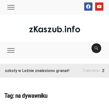
facebook
youtube
e szkoły w Leźnie znaleziono granat!
Zako
2 lata temu
Tag:
na dywawniku