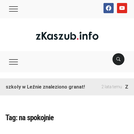
facebook
youtube
e szkoły w Leźnie znaleziono granat!
Zako
2 lata temu
Tag:
na spokojnie