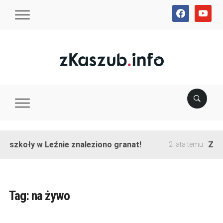
facebook
youtube
 szkoły w Leźnie znaleziono granat!
Zakoń
2 lata temu
Tag:
na żywo