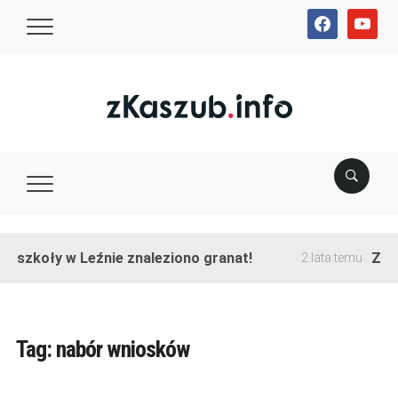
facebook
youtube
e szkoły w Leźnie znaleziono granat!
Zako
2 lata temu
Tag:
nabór wniosków