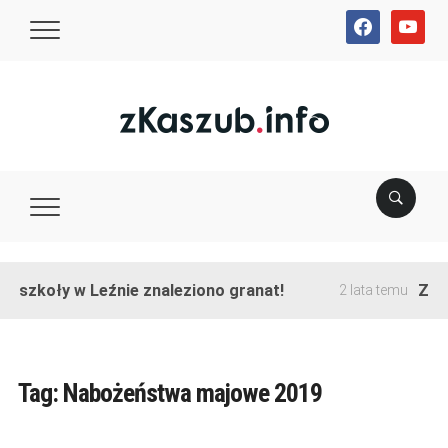
facebook
youtube
e szkoły w Leźnie znaleziono granat!
Zako
2 lata temu
Tag:
Nabożeństwa majowe 2019