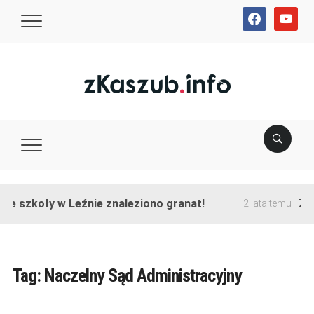
facebook
youtube
ie szkoły w Leźnie znaleziono granat!
Zak
2 lata temu
Tag:
Naczelny Sąd Administracyjny