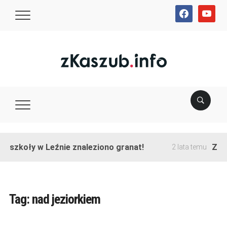
facebook
youtube
e szkoły w Leźnie znaleziono granat!
Zako
2 lata temu
Tag:
nad jeziorkiem