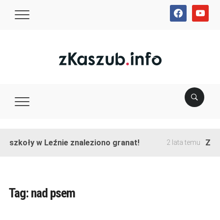
facebook
youtube
e szkoły w Leźnie znaleziono granat!
Zako
2 lata temu
Tag:
nad psem