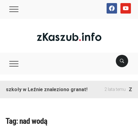
facebook
youtube
e szkoły w Leźnie znaleziono granat!
Zako
2 lata temu
Tag:
nad wodą