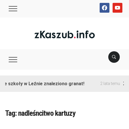
facebook
youtube
ie szkoły w Leźnie znaleziono granat!
Zak
2 lata temu
Tag:
nadleśncitwo kartuzy