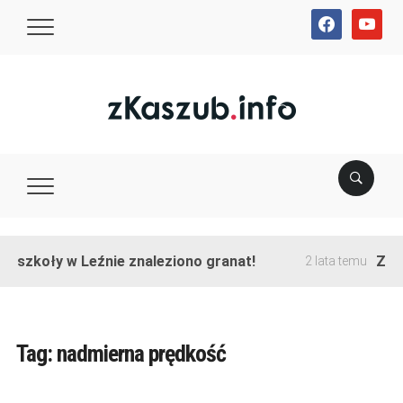
facebook
youtube
 szkoły w Leźnie znaleziono granat!
Zakoń
2 lata temu
Tag:
nadmierna prędkość