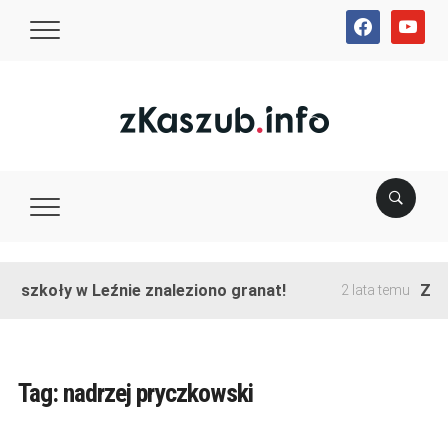
facebook
youtube
ie szkoły w Leźnie znaleziono granat!
Zako
2 lata temu
Tag:
nadrzej pryczkowski