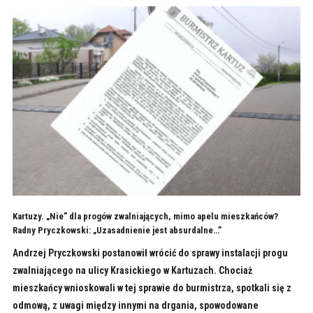
Kartuzy. „Nie” dla progów zwalniających, mimo apelu mieszkańców?
Radny Pryczkowski: „Uzasadnienie jest absurdalne…”
Andrzej Pryczkowski postanowił wrócić do sprawy instalacji progu
zwalniającego na ulicy Krasickiego w Kartuzach. Chociaż
mieszkańcy wnioskowali w tej sprawie do burmistrza, spotkali się z
odmową, z uwagi między innymi na drgania, spowodowane