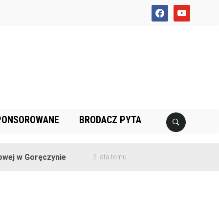
facebook
youtube
PONSOROWANE
BRODACZ PYTA
ej w Goręczynie
2 lata temu