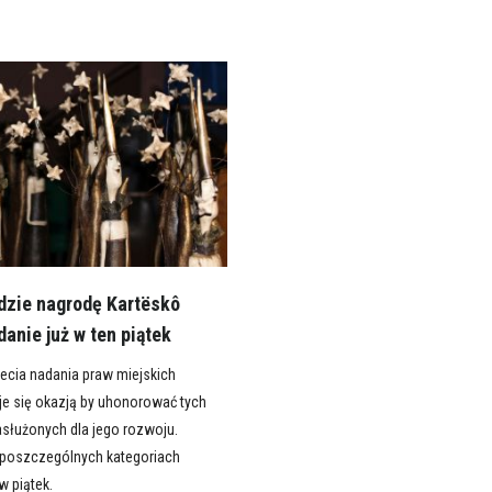
dzie nagrodę Kartëskô
anie już w ten piątek
lecia nadania praw miejskich
je się okazją by uhonorować tych
asłużonych dla jego rozwoju.
poszczególnych kategoriach
w piątek.