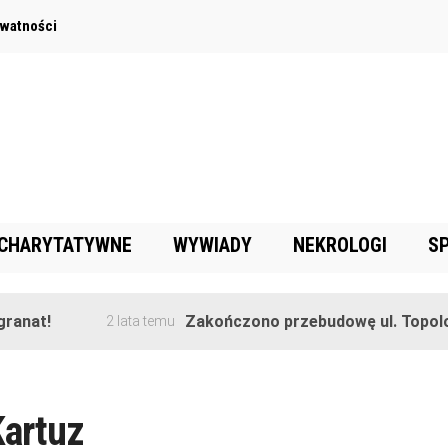
ywatności
 CHARYTATYWNE
WYWIADY
NEKROLOGI
S
anat!
Zakończono przebudowę ul. Topolow
2 lata temu
Kartuz