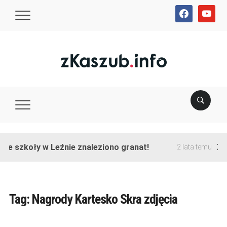
facebook
youtube
nie szkoły w Leźnie znaleziono granat!
Zak
2 lata temu
Tag:
Nagrody Kartesko Skra zdjęcia