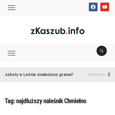
facebook
youtube
e szkoły w Leźnie znaleziono granat!
Zako
2 lata temu
Tag:
najdłuższy naleśnik Chmielno