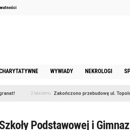
ywatności
 CHARYTATYWNE
WYWIADY
NEKROLOGI
S
anat!
Zakończono przebudowę ul. Topolow
2 lata temu
 Szkoły Podstawowej i Gimnaz