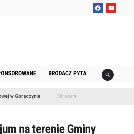
facebook
youtube
PONSOROWANE
BRODACZ PYTA
ej w Goręczynie
2 lata temu
jum na terenie Gminy