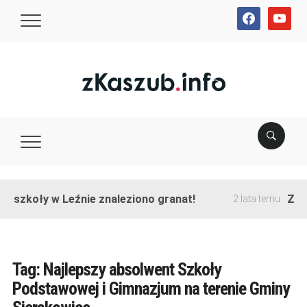
facebook
youtube
e szkoły w Leźnie znaleziono granat!
Zako
2 lata temu
Tag:
Najlepszy absolwent Szkoły
Podstawowej i Gimnazjum na terenie Gminy