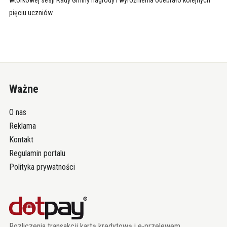
wtorkowej sesji Rady Gminy nagrody i wyróżnienia odebrało kolejnych
pięciu uczniów.
Ważne
O nas
Reklama
Kontakt
Regulamin portalu
Polityka prywatności
Rozliczenia transakcji kartą kredytową i e-przelewem