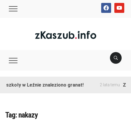
facebook
youtube
ie szkoły w Leźnie znaleziono granat!
Zako
2 lata temu
Tag:
nakazy