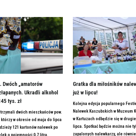
. Dwóch „amatorów
Gratka dla miłośników nale
łapanych. Ukradli alkohol
już w lipcu!
45 tys. zł
Kolejna edycja popularnego Festi
Nalewek Kaszubskich w Muzeum 
atrzymali dwóch mieszkańców pow.
w Kartuzach odbędzie się w drugie
 którzy w okresie od maja do lipca
lipca. Spotkać będzie można nie ty
dzieży 121 kartonów nalewek po
zapalonych nalewkarzy, ale równi
lek o pojemności 0,7 litra.