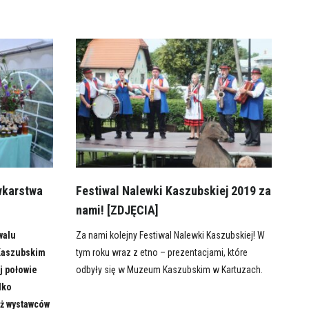
wkarstwa
Festiwal Nalewki Kaszubskiej 2019 za
nami! [ZDJĘCIA]
walu
Za nami kolejny Festiwal Nalewki Kaszubskiej! W
Kaszubskim
tym roku wraz z etno – prezentacjami, które
j połowie
odbyły się w Muzeum Kaszubskim w Kartuzach.
lko
eż wystawców