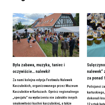
Była zabawa, muzyka, taniec i
Sulęczyno
oczywiście… nalewki!
nalewek” z
za ponad 1
Za nami kolejna edycja Festiwalu Nalewek
Kaszubskich, organizowanego przez Muzeum
Policjanci z
Kaszubskie w Kartuzach. Oprócz regionalnego
kartuskiego,
„specjału” na wydarzeniu nie zabrakło innych
dokonali kra
smakowitości kuchni kaszubskiej, a także
12 sztuk bute