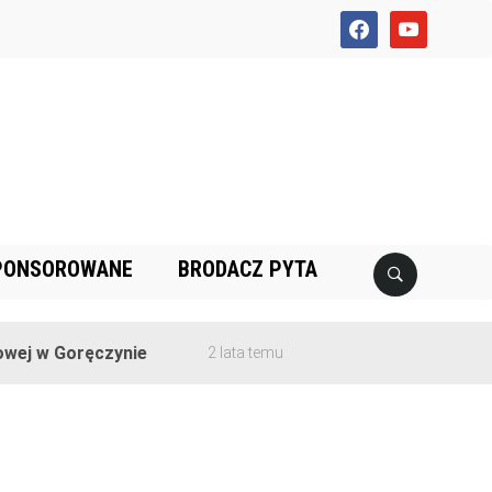
facebook
youtube
PONSOROWANE
BRODACZ PYTA
j w Goręczynie
2 lata temu