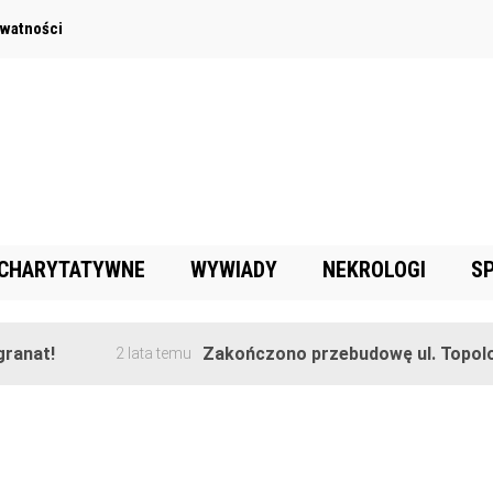
ywatności
 CHARYTATYWNE
WYWIADY
NEKROLOGI
S
nat!
Zakończono przebudowę ul. Topolowe
2 lata temu