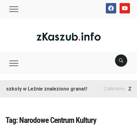
facebook
youtube
e szkoły w Leźnie znaleziono granat!
Zako
2 lata temu
Tag:
Narodowe Centrum Kultury