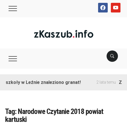
facebook
youtube
e szkoły w Leźnie znaleziono granat!
Zako
2 lata temu
Tag:
Narodowe Czytanie 2018 powiat
kartuski