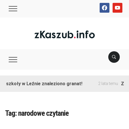
facebook
youtube
 szkoły w Leźnie znaleziono granat!
Zakoń
2 lata temu
Tag:
narodowe czytanie