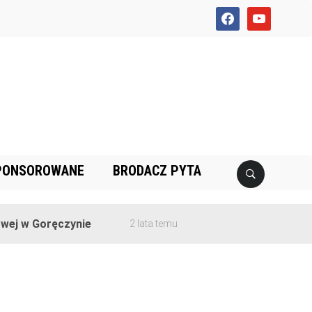
facebook
youtube
PONSOROWANE
BRODACZ PYTA
ej w Goręczynie
2 lata temu