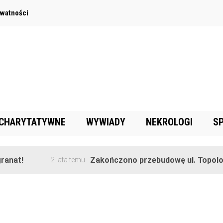
ywatności
 CHARYTATYWNE
WYWIADY
NEKROLOGI
S
anat!
Zakończono przebudowę ul. Topolow
2 lata temu