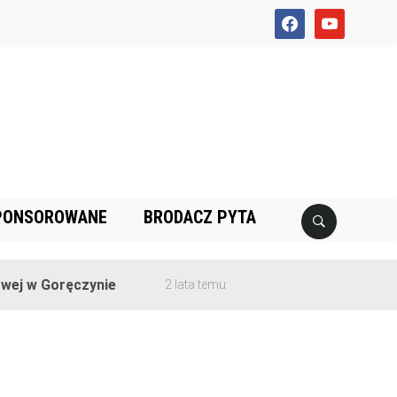
facebook
youtube
PONSOROWANE
BRODACZ PYTA
ej w Goręczynie
2 lata temu