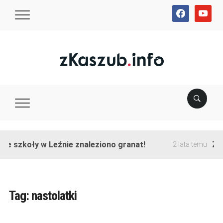
facebook
youtube
ie szkoły w Leźnie znaleziono granat!
Zak
2 lata temu
Tag:
nastolatki