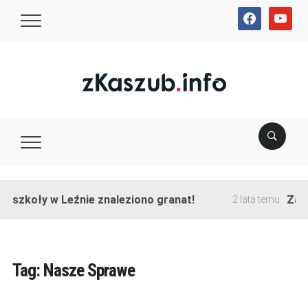
facebook
youtube
e szkoły w Leźnie znaleziono granat!
Zako
2 lata temu
Tag:
Nasze Sprawe