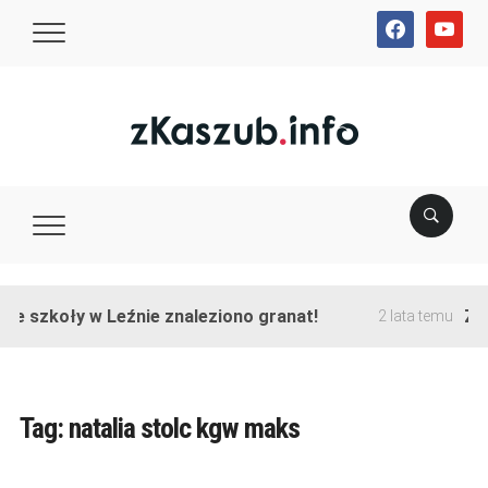
facebook
youtube
ie szkoły w Leźnie znaleziono granat!
Zak
2 lata temu
Tag:
natalia stolc kgw maks