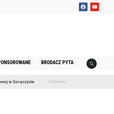
facebook
youtube
PONSOROWANE
BRODACZ PYTA
ej w Goręczynie
2 lata temu