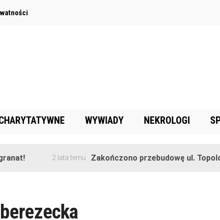
ywatności
 CHARYTATYWNE
WYWIADY
NEKROLOGI
S
anat!
Zakończono przebudowę ul. Topolow
2 lata temu
-berezecka