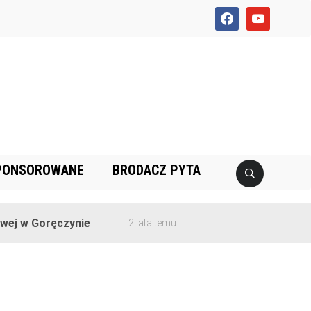
facebook
youtube
PONSOROWANE
BRODACZ PYTA
j w Goręczynie
2 lata temu