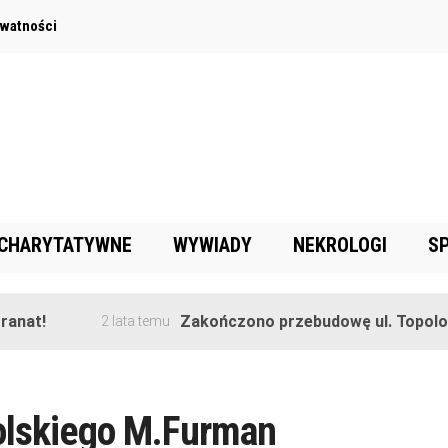
ywatności
 CHARYTATYWNE
WYWIADY
NEKROLOGI
S
nat!
Zakończono przebudowę ul. Topolowe
2 lata temu
polskiego M.Furman