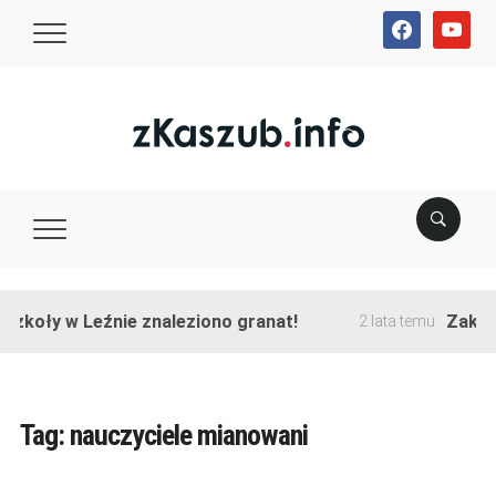
facebook
youtube
oły w Leźnie znaleziono granat!
Zakończon
2 lata temu
Tag:
nauczyciele mianowani