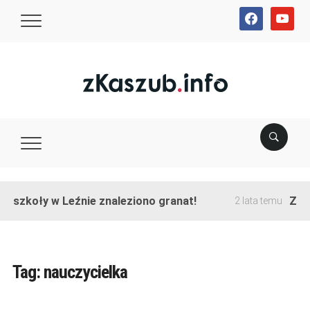
facebook
youtube
e szkoły w Leźnie znaleziono granat!
Zako
2 lata temu
Tag:
nauczycielka