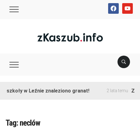
facebook
youtube
e szkoły w Leźnie znaleziono granat!
Zako
2 lata temu
Tag:
neclów