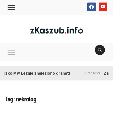
facebook
youtube
 szkoły w Leźnie znaleziono granat!
Zakońc
2 lata temu
Tag:
nekrolog