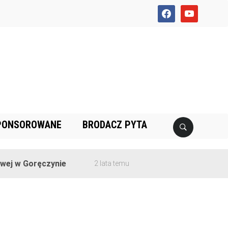
facebook
youtube
PONSOROWANE
BRODACZ PYTA
j w Goręczynie
2 lata temu