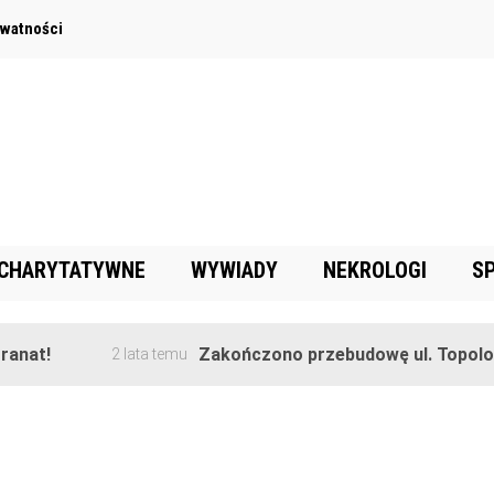
ywatności
 CHARYTATYWNE
WYWIADY
NEKROLOGI
S
nat!
Zakończono przebudowę ul. Topolowe
2 lata temu