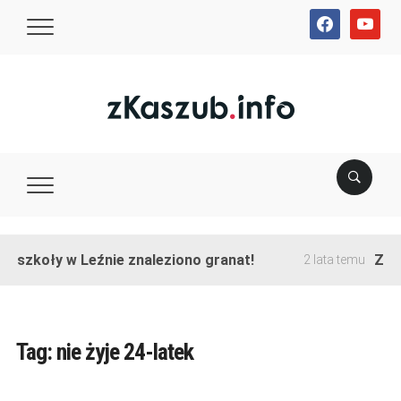
facebook
youtube
e szkoły w Leźnie znaleziono granat!
Zako
2 lata temu
Tag:
nie żyje 24-latek