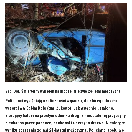
Babi Dół. Śmiertelny wypadek na drodze. Nie żyje 24-letni mężczyzna
Policjanci wyjaśniają okoliczności wypadku, do którego doszło
wczoraj w w Babim Dole (gm. Żukowo). Jak wstępnie ustalono,
kierujący fiatem na prostym odcinku drogi z nieustalonej przyczyny
zjechał na prawe pobocze, dachował i uderzył w drzewo. Niestety, w
wyniku zdarzenia zginął 24-latetni mężczyzna. Policjanci apelują o