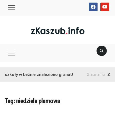
facebook
youtube
e szkoły w Leźnie znaleziono granat!
Zako
2 lata temu
Tag:
niedziela plamowa