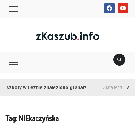
facebook
youtube
e szkoły w Leźnie znaleziono granat!
Zako
2 lata temu
Tag:
NIEkaczyńska