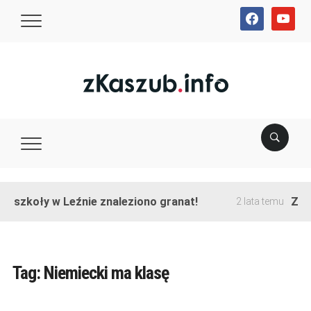
facebook
youtube
e szkoły w Leźnie znaleziono granat!
Zako
2 lata temu
Tag:
Niemiecki ma klasę