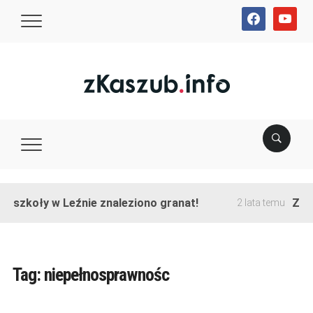
facebook
youtube
e szkoły w Leźnie znaleziono granat!
Zako
2 lata temu
Tag:
niepełnosprawnośc