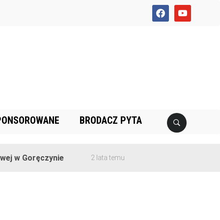
facebook
youtube
PONSOROWANE
BRODACZ PYTA
j w Goręczynie
2 lata temu