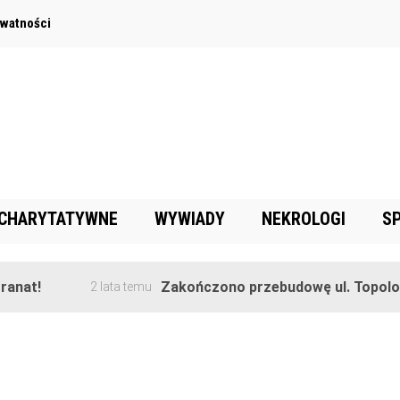
ywatności
 CHARYTATYWNE
WYWIADY
NEKROLOGI
S
anat!
Zakończono przebudowę ul. Topolowe
2 lata temu