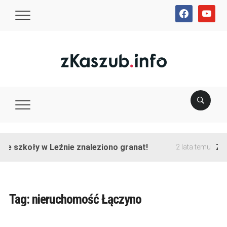
facebook
youtube
ie szkoły w Leźnie znaleziono granat!
Zak
2 lata temu
Tag:
nieruchomość Łączyno